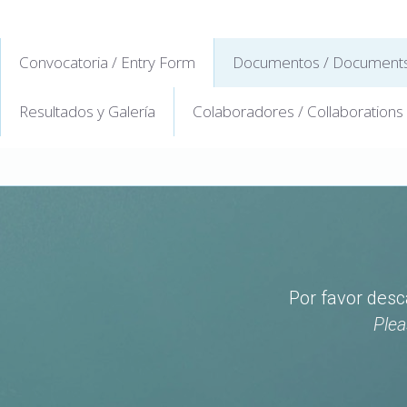
Convocatoria / Entry Form
Documentos / Document
Resultados y Galería
Colaboradores / Collaborations
Por favor desc
Plea