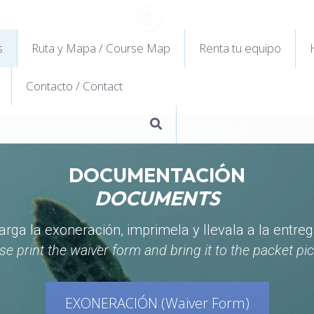
s
Ruta y Mapa / Course Map
Renta tu equipo
Contacto / Contact
DOCUMENTACIÓN
DOCUMENTS
arga la exoneración, imprimela y llevala a la entre
se print the waiver form and bring it to the packet pi
EXONERACIÓN (Waiver Form)